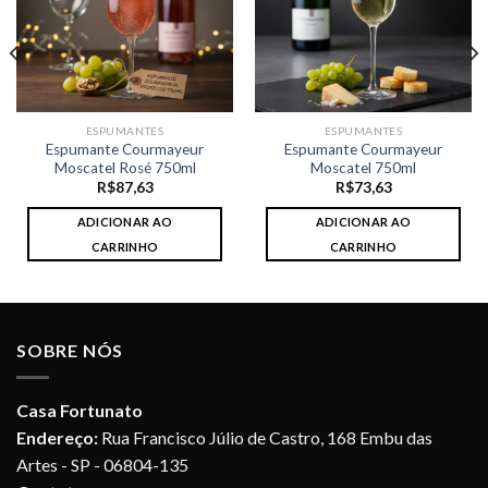
ESPUMANTES
ESPUMANTES
Espumante Courmayeur
Espumante Courmayeur
Moscatel Rosé 750ml
Moscatel 750ml
R$
87,63
R$
73,63
ADICIONAR AO
ADICIONAR AO
CARRINHO
CARRINHO
SOBRE NÓS
Casa Fortunato
Endereço:
Rua Francisco Júlio de Castro, 168 Embu das
Artes - SP - 06804-135