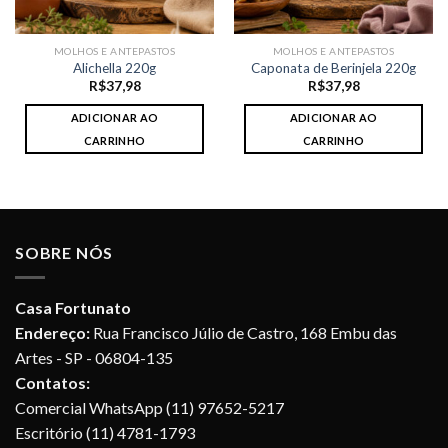
MOLHOS E ANTEPASTOS
MOLHOS E ANTEPASTOS
Alichella 220g
Caponata de Berinjela 220g
R$
37,98
R$
37,98
ADICIONAR AO
ADICIONAR AO
CARRINHO
CARRINHO
SOBRE NÓS
Casa Fortunato
Endereço:
Rua Francisco Júlio de Castro, 168 Embu das
Artes - SP - 06804-135
Contatos:
Comercial WhatsApp (11) 97652-5217
Escritório (11) 4781-1793